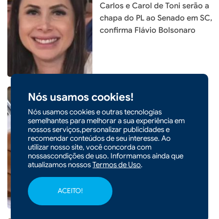
Carlos e Carol de Toni serão a
chapa do PL ao Senado em SC,
confirma Flávio Bolsonaro
Nós usamos cookies!
Nós usamos cookies e outras tecnologias
semelhantes para melhorar a sua experiência em
|
19/01/2026 - 10h21
POLÍTICA
nossos serviços,personalizar publicidades e
recomendar conteúdos de seu interesse. Ao
Leis aprovadas pela Alesc
utilizar nosso site, você concorda com
fortalecem a proteção e a
nossascondições de uso. Informamos ainda que
cidadania nas escolas
atualizamos nossos
Termos de Uso
.
ACEITO!