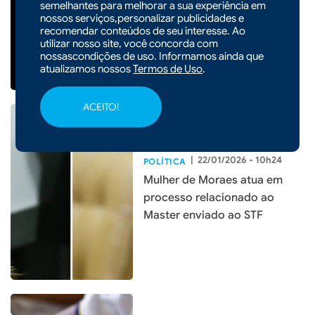
semelhantes para melhorar a sua experiência em
e MP previstos em leis
nossos serviços,personalizar publicidades e
recomendar conteúdos de seu interesse. Ao
estaduais
utilizar nosso site, você concorda com
nossascondições de uso. Informamos ainda que
atualizamos nossos
Termos de Uso
.
ACEITO!
|
22/01/2026 - 10h24
POLÍTICA
Mulher de Moraes atua em
processo relacionado ao
Master enviado ao STF