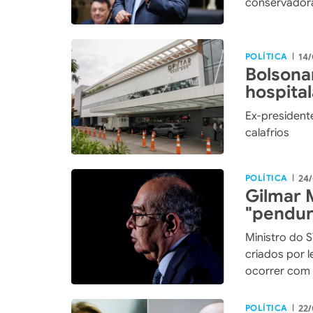
conservadora
POLÍTICA
14/
|
Bolsona
hospita
bilateral
Ex-president
calafrios
POLÍTICA
24/
|
Gilmar
"pendur
previsto
Ministro do 
criados por 
ocorrer com 
POLÍTICA
22/
|