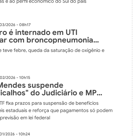
s e ao perfil econômico do Sul do país
03/2026 - 08h17
ro é internado em UTI
lar com broncopneumonia
e teve febre, queda da saturação de oxigênio e
02/2026 - 10h15
 Mendes suspende
icalhos" do Judiciário e MP
s em leis estaduais
STF fixa prazos para suspensão de benefícios
leis estaduais e reforça que pagamentos só podem
previsão em lei federal
01/2026 - 10h24