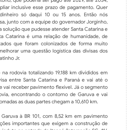
tório, que poderia ser pago até 2029, até 2034,
liar inclusive esse prazo de pagamento. Quer
 dinheiro só daqui 10 ou 15 anos. Então nós
sa, junto com a equipe do governador Jorginho,
a solução que pudesse atender Santa Catarina e
ta Catarina é uma relação de humanidade, de
stados que foram colonizados de forma muito
 melhorar uma questão logística das divisas dos
tinho Jr.
 na rodovia totalizando 19,188 km divididos em
sa entre Santa Catarina e Paraná e vai até o
e vai receber pavimento flexível. Já o segmento
ovia, encontrando o contorno de Garuva e vai
Somadas as duas partes chegam a 10,610 km.
e Garuva à BR 101, com 8,52 km em pavimento
rseções importantes que exigem a construção de