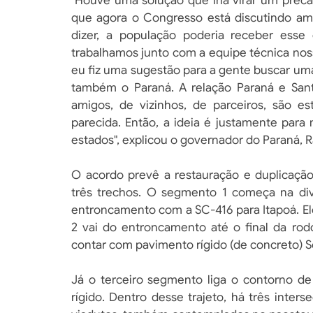
"Houve uma solução que iria virar um preca
que agora o Congresso está discutindo amp
dizer, a população poderia receber esse
trabalhamos junto com a equipe técnica nos
eu fiz uma sugestão para a gente buscar um
também o Paraná. A relação Paraná e San
amigos, de vizinhos, de parceiros, são e
parecida. Então, a ideia é justamente para
estados", explicou o governador do Paraná, Ra
O acordo prevê a restauração e duplicação
três trechos. O segmento 1 começa na divi
entroncamento com a SC-416 para Itapoá. El
2 vai do entroncamento até o final da rod
contar com pavimento rígido (de concreto) 
Já o terceiro segmento liga o contorno d
rígido. Dentro desse trajeto, há três inte