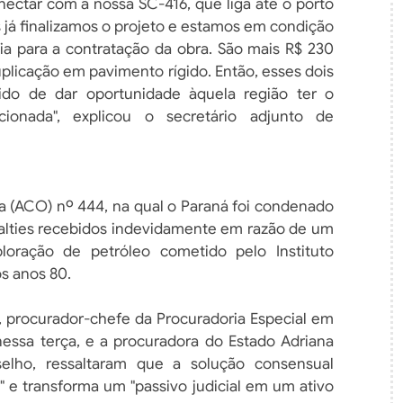
nectar com a nossa SC-416, que liga até o porto
s já finalizamos o projeto e estamos em condição
ia para a contratação da obra. São mais R$ 230
licação em pavimento rígido. Então, esses dois
tido de dar oportunidade àquela região ter o
ionada", explicou o secretário adjunto de
ia (ACO) nº 444, na qual o Paraná foi condenado
oyalties recebidos indevidamente em razão de um
ração de petróleo cometido pelo Instituto
os anos 80.
, procurador-chefe da Procuradoria Especial em
nessa terça, e a procuradora do Estado Adriana
elho, ressaltaram que a solução consensual
l" e transforma um "passivo judicial em um ativo