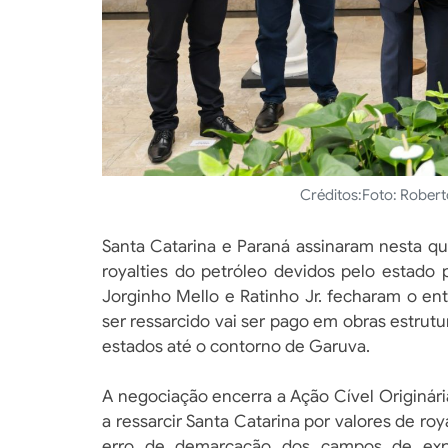
Créditos:
Foto: Rober
Santa Catarina e Paraná assinaram nesta qu
royalties do petróleo devidos pelo estado
Jorginho Mello e Ratinho Jr. fecharam o e
ser ressarcido vai ser pago em obras estrutu
estados até o contorno de Garuva.
A negociação encerra a Ação Cível Originár
a ressarcir Santa Catarina por valores de r
erro de demarcação dos campos de explo