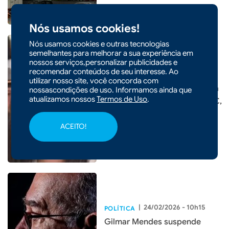
Nós usamos cookies!
Nós usamos cookies e outras tecnologias
semelhantes para melhorar a sua experiência em
nossos serviços,personalizar publicidades e
recomendar conteúdos de seu interesse. Ao
|
25/02/2026 - 20h16
utilizar nosso site, você concorda com
Carlos e Carol de Toni serão a
nossascondições de uso. Informamos ainda que
atualizamos nossos
Termos de Uso
.
chapa do PL ao Senado em SC,
confirma Flávio Bolsonaro
ACEITO!
|
24/02/2026 - 10h15
POLÍTICA
Gilmar Mendes suspende