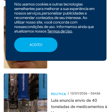
Nós usamos cookies e outras tecnologias
semelhantes para melhorar a sua experiência em
nossos serviços,personalizar publicidades e
recomendar conteúdos de seu interesse. Ao
utilizar nosso site, você concorda com
|
14/01/2026 - 09h06
POLÍTICA
nossascondições de uso. Informamos ainda que
Pedido no STF mira Lulinha
atualizamos nossos
Termos de Uso
.
com tornozeleira e retenção
de passaporte após suspeita
ACEITO!
de fraude no INSS
|
12/01/2026 - 06h56
POLÍTICA
Lula anuncia envio de 40
toneladas de medicamentos à