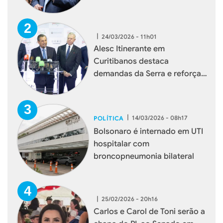
|
24/03/2026 - 11h01
Alesc Itinerante em
Curitibanos destaca
demandas da Serra e reforça
aproximação com a
população
|
14/03/2026 - 08h17
POLÍTICA
Bolsonaro é internado em UTI
hospitalar com
broncopneumonia bilateral
|
25/02/2026 - 20h16
Carlos e Carol de Toni serão a