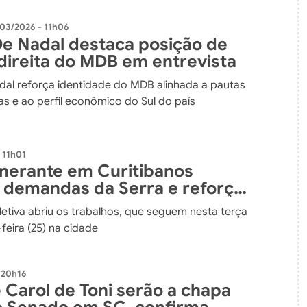
03/2026 - 11h06
e Nadal destaca posição de
direita do MDB em entrevista
al reforça identidade do MDB alinhada a pautas
s e ao perfil econômico do Sul do país
 11h01
tinerante em Curitibanos
 demandas da Serra e reforça
ação com a população
letiva abriu os trabalhos, que seguem nesta terça
-feira (25) na cidade
 20h16
 Carol de Toni serão a chapa