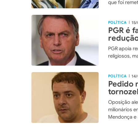
que foi reme
POLÍTICA
15/
|
PGR é fa
redução
nega Sm
PGR apoia rem
religiosos, m
POLÍTICA
14/
|
Pedido 
tornoze
após su
Oposição ale
milionários 
Mendonça e 