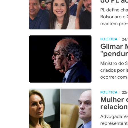
do PL a
Flávio 
PL define ch
Bolsonaro e 
mantém pré-
POLÍTICA
24/
|
Gilmar
"pendur
previsto
Ministro do 
criados por 
ocorrer com 
POLÍTICA
22/
|
Mulher 
relacio
Advogada Vi
representant