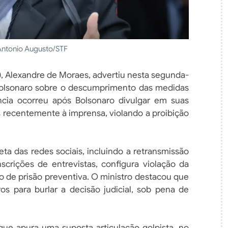
Antonio Augusto/STF
), Alexandre de Moraes, advertiu nesta segunda-
ir Bolsonaro sobre o descumprimento das medidas
ncia ocorreu após Bolsonaro divulgar em suas
as recentemente à imprensa, violando a proibição
eta das redes sociais, incluindo a retransmissão
crições de entrevistas, configura violação da
ão de prisão preventiva. O ministro destacou que
os para burlar a decisão judicial, sob pena de
que apura uma suposta articulação golpista, no