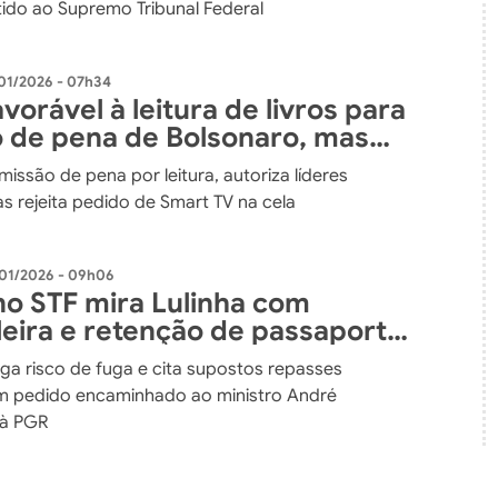
tido ao Supremo Tribunal Federal
01/2026 - 07h34
vorável à leitura de livros para
 de pena de Bolsonaro, mas
art TV
issão de pena por leitura, autoriza líderes
as rejeita pedido de Smart TV na cela
01/2026 - 09h06
no STF mira Lulinha com
leira e retenção de passaporte
speita de fraude no INSS
ga risco de fuga e cita supostos repasses
em pedido encaminhado ao ministro André
à PGR