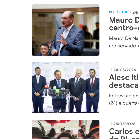
POLÍTICA
24/
|
Mauro D
centro-
Mauro De Nad
conservadora
24/03/2026 -
|
Alesc I
destaca
aproxim
Entrevista co
(24) e quarta
25/02/2026 -
|
Carlos e