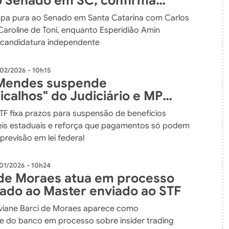
o Senado em SC, confirma
Bolsonaro
apa pura ao Senado em Santa Catarina com Carlos
Caroline de Toni, enquanto Esperidião Amin
candidatura independente
02/2026 - 10h15
 Mendes suspende
icalhos" do Judiciário e MP
s em leis estaduais
STF fixa prazos para suspensão de benefícios
leis estaduais e reforça que pagamentos só podem
previsão em lei federal
01/2026 - 10h24
de Moraes atua em processo
nado ao Master enviado ao STF
viane Barci de Moraes aparece como
e do banco em processo sobre insider trading