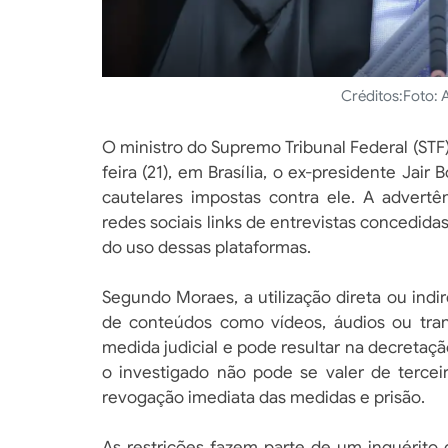
Créditos:
Foto: 
O ministro do Supremo Tribunal Federal (STF
feira (21), em Brasília, o ex-presidente Ja
cautelares impostas contra ele. A advertê
redes sociais links de entrevistas concedid
do uso dessas plataformas.
Segundo Moraes, a utilização direta ou indir
de conteúdos como vídeos, áudios ou trans
medida judicial e pode resultar na decretaç
o investigado não pode se valer de terceir
revogação imediata das medidas e prisão.
As restrições fazem parte de um inquérito 