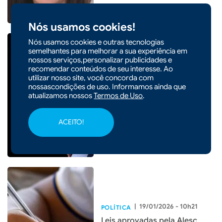
Nós usamos cookies!
Nós usamos cookies e outras tecnologias
semelhantes para melhorar a sua experiência em
nossos serviços,personalizar publicidades e
|
24/02/2026 - 10h15
POLÍTICA
recomendar conteúdos de seu interesse. Ao
utilizar nosso site, você concorda com
Gilmar Mendes suspende
nossascondições de uso. Informamos ainda que
"penduricalhos" do Judiciário
atualizamos nossos
Termos de Uso
.
e MP previstos em leis
estaduais
ACEITO!
|
19/01/2026 - 10h21
POLÍTICA
Leis aprovadas pela Alesc