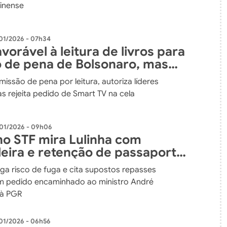
rinense
01/2026 - 07h34
vorável à leitura de livros para
 de pena de Bolsonaro, mas
art TV
issão de pena por leitura, autoriza líderes
as rejeita pedido de Smart TV na cela
01/2026 - 09h06
no STF mira Lulinha com
leira e retenção de passaporte
speita de fraude no INSS
ga risco de fuga e cita supostos repasses
em pedido encaminhado ao ministro André
à PGR
01/2026 - 06h56