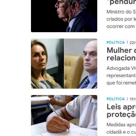
"pendur
previsto
Ministro do 
criados por 
ocorrer com 
POLÍTICA
22/
|
Mulher 
relacio
Advogada Vi
representant
que foi reme
POLÍTICA
19/
|
Leis ap
proteçã
Medidas apr
cidadã e o c