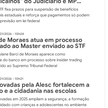
icalhos" do Judiciário e MP
s em leis estaduais
STF fixa prazos para suspensão de benefícios
leis estaduais e reforça que pagamentos só podem
previsão em lei federal
01/2026 - 10h24
de Moraes atua em processo
nado ao Master enviado ao STF
viane Barci de Moraes aparece como
e do banco em processo sobre insider trading
tido ao Supremo Tribunal Federal
01/2026 - 10h21
rovadas pela Alesc fortalecem a
o e a cidadania nas escolas
ovadas em 2025 ampliam a segurança, a formação
uidado com crianças e adolescentes no ambiente