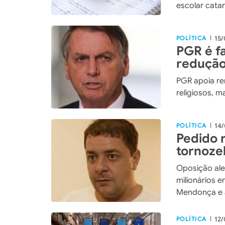
escolar cata
POLÍTICA
15/
|
PGR é fa
redução
nega Sm
PGR apoia rem
religiosos, m
POLÍTICA
14/
|
Pedido 
tornoze
após su
Oposição ale
milionários 
Mendonça e 
POLÍTICA
12/
|