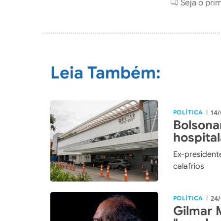
Seja o pri
Leia Também:
POLÍTICA
14/
|
Bolsona
hospita
bilateral
Ex-president
calafrios
POLÍTICA
24/
|
Gilmar