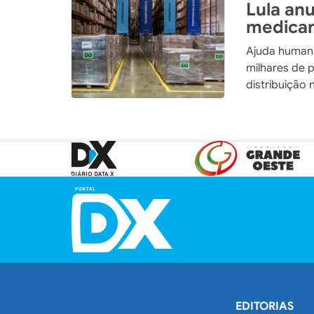
Lula an
medicam
Ajuda humanit
milhares de 
distribuição 
EDITORIAS