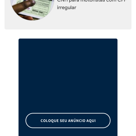
CNH para motoristas com CPF
irregular