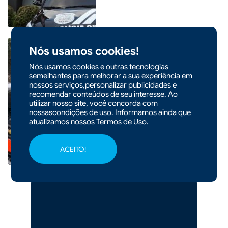
Nós usamos cookies!
Nós usamos cookies e outras tecnologias
semelhantes para melhorar a sua experiência em
|
16/03/2026 - 10h38
nossos serviços,personalizar publicidades e
Colisão entre carro e
recomendar conteúdos de seu interesse. Ao
caminhão deixa uma pessoa
utilizar nosso site, você concorda com
nossascondições de uso. Informamos ainda que
ferida em Ponte Serrada
atualizamos nossos
Termos de Uso
.
ACEITO!