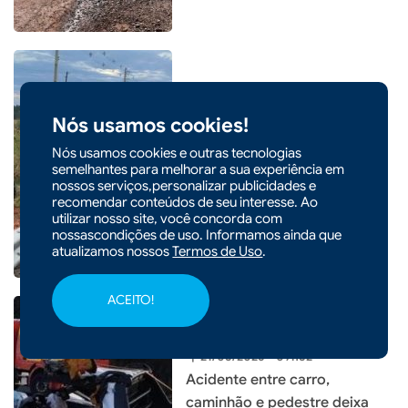
Nós usamos cookies!
|
23/03/2026 - 09h44
Capotamento deixa mulher
Nós usamos cookies e outras tecnologias
ferida no interior de Abelardo
semelhantes para melhorar a sua experiência em
nossos serviços,personalizar publicidades e
Luz
recomendar conteúdos de seu interesse. Ao
utilizar nosso site, você concorda com
nossascondições de uso. Informamos ainda que
atualizamos nossos
Termos de Uso
.
ACEITO!
|
21/03/2026 - 09h32
Acidente entre carro,
caminhão e pedestre deixa