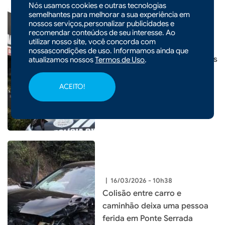
Nós usamos cookies e outras tecnologias
semelhantes para melhorar a sua experiência em
nossos serviços,personalizar publicidades e
recomendar conteúdos de seu interesse. Ao
utilizar nosso site, você concorda com
|
19/03/2026 - 17h07
POLÍCIA
nossascondições de uso. Informamos ainda que
Três menores são apreendidos
atualizamos nossos
Termos de Uso
.
durante operação em Faxinal
dos Guedes
ACEITO!
|
16/03/2026 - 10h38
Colisão entre carro e
caminhão deixa uma pessoa
ferida em Ponte Serrada