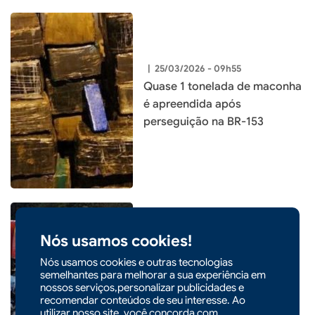
|
25/03/2026 - 09h55
Quase 1 tonelada de maconha
é apreendida após
perseguição na BR-153
Nós usamos cookies!
|
21/03/2026 - 09h32
Nós usamos cookies e outras tecnologias
Acidente entre carro,
semelhantes para melhorar a sua experiência em
caminhão e pedestre deixa
nossos serviços,personalizar publicidades e
recomendar conteúdos de seu interesse. Ao
feridos na BR-282, em
utilizar nosso site, você concorda com