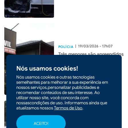
|
19/03/2026 - 17h07
POLÍCIA
Três menores são apreendidos
durante operação em Faxinal
Nós usamos cookies!
dos Guedes
Nós usamos cookies e outras tecnologias
semelhantes para melhorar a sua experiência em
nossos serviços,personalizar publicidades e
recomendar conteúdos de seu interesse. Ao
utilizar nosso site, você concorda com
nossascondições de uso. Informamos ainda que
atualizamos nossos
Termos de Uso
.
ACEITO!
|
16/03/2026 - 10h38