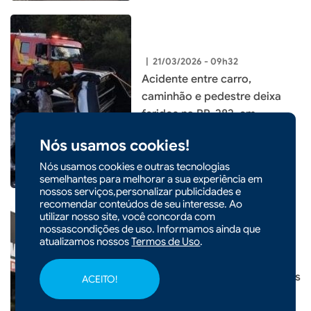
|
21/03/2026 - 09h32
Acidente entre carro,
caminhão e pedestre deixa
feridos na BR-282, em
Maravilha
Nós usamos cookies!
Nós usamos cookies e outras tecnologias
semelhantes para melhorar a sua experiência em
nossos serviços,personalizar publicidades e
recomendar conteúdos de seu interesse. Ao
utilizar nosso site, você concorda com
nossascondições de uso. Informamos ainda que
atualizamos nossos
Termos de Uso
.
|
19/03/2026 - 17h07
POLÍCIA
Três menores são apreendidos
ACEITO!
durante operação em Faxinal