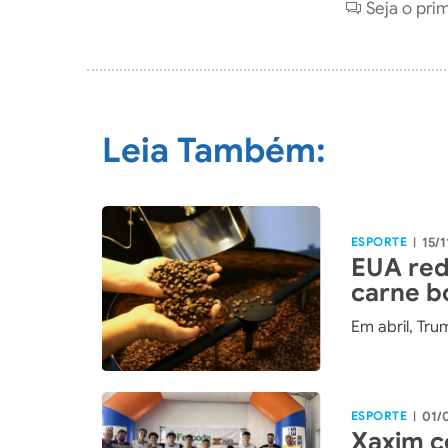
Seja o pri
Leia Também:
ESPORTE
15/1
|
EUA redu
carne b
Em abril, Tr
ESPORTE
01/
|
Xaxim c