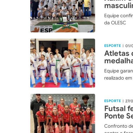
masculi
Equipe confi
da OLESC
ESPORTE
01/
|
Atletas
medalhas
Equipe garan
realizado e
ESPORTE
27/
|
Futsal 
Ponte S
2025
Confronto de