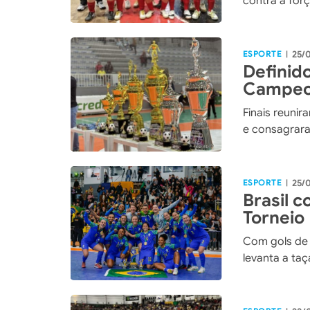
contra a for
ESPORTE
25/
|
Definid
Campeon
em Xax
Finais reuni
e consagrara
ESPORTE
25/
|
Brasil 
Torneio 
Feminin
Com gols de 
levanta a ta