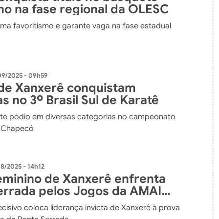
no na fase regional da OLESC
rma favoritismo e garante vaga na fase estadual
09/2025 - 09h59
 de Xanxerê conquistam
 no 3º Brasil Sul de Karatê
te pódio em diversas categorias no campeonato
m Chapecó
08/2025 - 14h12
feminino de Xanxerê enfrenta
errada pelos Jogos da AMAI
cisivo coloca liderança invicta de Xanxerê à prova