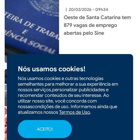
|
20/02/2026 - 09h34
Oeste de Santa Catarina tem
879 vagas de emprego
abertas pelo Sine
Nós usamos cookies!
Nós usamos cookies e outras tecnologias
semelhantes para melhorar a sua experiência em
nossos serviços,personalizar publicidades e
|
17/02/2026 - 09h59
ECONOMIA
recomendar conteúdos de seu interesse. Ao
utilizar nosso site, você concorda com
Safra da maçã em SC deve
nossascondições de uso. Informamos ainda que
crescer 28% neste ano e
atualizamos nossos
Termos de Uso
.
preços começam a cair
ACEITO!