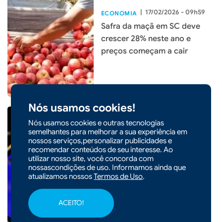
|
17/02/2026 - 09h59
ECONOMIA
Safra da maçã em SC deve
crescer 28% neste ano e
preços começam a cair
Nós usamos cookies!
Nós usamos cookies e outras tecnologias
semelhantes para melhorar a sua experiência em
nossos serviços,personalizar publicidades e
|
16/02/2026 - 08h53
ECONOMIA
recomendar conteúdos de seu interesse. Ao
utilizar nosso site, você concorda com
Firjan alerta para impacto de
nossascondições de uso. Informamos ainda que
R$ 180 bilhões com fim da
atualizamos nossos
Termos de Uso
.
escala 6x1
ACEITO!