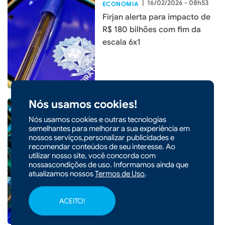
|
16/02/2026 - 08h53
ECONOMIA
Firjan alerta para impacto de
R$ 180 bilhões com fim da
escala 6x1
Nós usamos cookies!
Nós usamos cookies e outras tecnologias
semelhantes para melhorar a sua experiência em
nossos serviços,personalizar publicidades e
|
11/02/2026 - 09h55
ECONOMIA
recomendar conteúdos de seu interesse. Ao
Indústria de Santa Catarina
utilizar nosso site, você concorda com
nossascondições de uso. Informamos ainda que
cresce 3,2% em 2025, cinco
atualizamos nossos
Termos de Uso
.
vezes a média nacional
ACEITO!