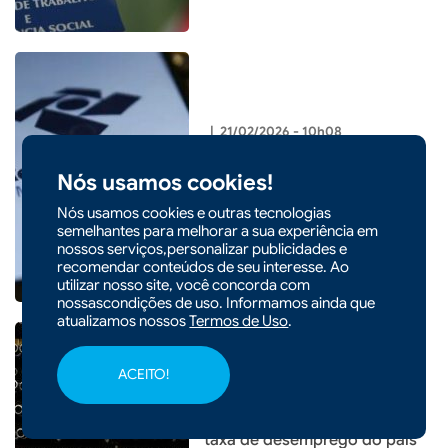
|
21/02/2026 - 10h08
Receita Federal abre consulta
Nós usamos cookies!
a lote da malha fina do
Imposto de Renda
Nós usamos cookies e outras tecnologias
semelhantes para melhorar a sua experiência em
nossos serviços,personalizar publicidades e
recomendar conteúdos de seu interesse. Ao
utilizar nosso site, você concorda com
nossascondições de uso. Informamos ainda que
atualizamos nossos
Termos de Uso
.
ACEITO!
|
21/02/2026 - 08h26
Santa Catarina tem a menor
taxa de desemprego do país