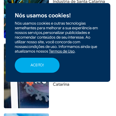
Indústria de Santa Catarina
cresce 3,2% em 2025, cinco
Nós usamos cookies!
vezes a média nacional
Nós usamos cookies e outras tecnologias
semelhantes para melhorar a sua experiência em
nossos serviços,personalizar publicidades e
recomendar conteúdos de seu interesse. Ao
utilizar nosso site, você concorda com
nossascondições de uso. Informamos ainda que
atualizamos nossos
Termos de Uso
.
|
11/01/2026 - 10h11
ACEITO!
ECONOMIA
Abertura de empresas cresce
13% e bate recorde em Santa
Catarina