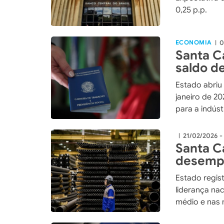
0,25 p.p.
ECONOMIA
0
|
Santa C
saldo d
janeiro 
Estado abriu
janeiro de 2
para a indús
21/02/2026 -
|
Santa C
desempr
trimest
Estado regis
liderança na
médio e nas 