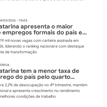
4/03/2026 - 11h03
atarina apresenta o maior
e empregos formais do país em
deste ano
 19 mil novas vagas com carteira assinada em
026, liderando o ranking nacional e com destaque
tria de transformação
 08h26
atarina tem a menor taxa de
ego do país pelo quarto
re consecutivo em 2025
tra 2,2% de desocupação no 4º trimestre, mantém
cional e apresenta crescimento no rendimento
melhores condições de trabalho