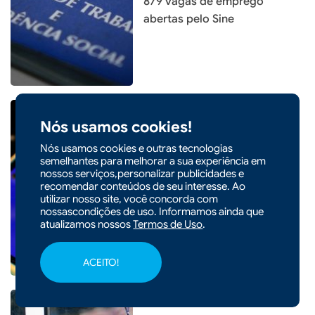
879 vagas de emprego
abertas pelo Sine
Nós usamos cookies!
Nós usamos cookies e outras tecnologias
|
16/02/2026 - 08h53
ECONOMIA
semelhantes para melhorar a sua experiência em
nossos serviços,personalizar publicidades e
Firjan alerta para impacto de
recomendar conteúdos de seu interesse. Ao
R$ 180 bilhões com fim da
utilizar nosso site, você concorda com
escala 6x1
nossascondições de uso. Informamos ainda que
atualizamos nossos
Termos de Uso
.
ACEITO!