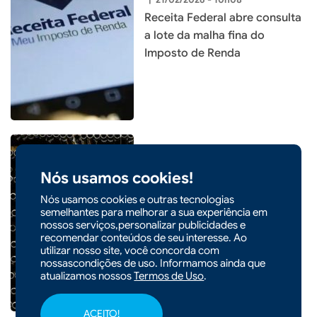
Receita Federal abre consulta
a lote da malha fina do
Imposto de Renda
Nós usamos cookies!
|
21/02/2026 - 08h26
Nós usamos cookies e outras tecnologias
Santa Catarina tem a menor
semelhantes para melhorar a sua experiência em
taxa de desemprego do país
nossos serviços,personalizar publicidades e
pelo quarto trimestre
recomendar conteúdos de seu interesse. Ao
utilizar nosso site, você concorda com
consecutivo em 2025
nossascondições de uso. Informamos ainda que
atualizamos nossos
Termos de Uso
.
ACEITO!