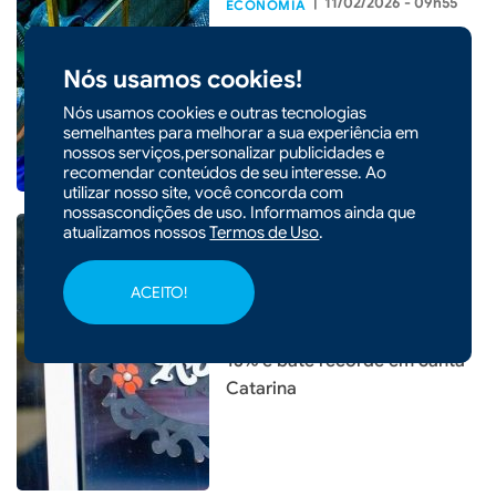
|
11/02/2026 - 09h55
ECONOMIA
Indústria de Santa Catarina
cresce 3,2% em 2025, cinco
Nós usamos cookies!
vezes a média nacional
Nós usamos cookies e outras tecnologias
semelhantes para melhorar a sua experiência em
nossos serviços,personalizar publicidades e
recomendar conteúdos de seu interesse. Ao
utilizar nosso site, você concorda com
nossascondições de uso. Informamos ainda que
atualizamos nossos
Termos de Uso
.
ACEITO!
|
11/01/2026 - 10h11
ECONOMIA
Abertura de empresas cresce
13% e bate recorde em Santa
Catarina