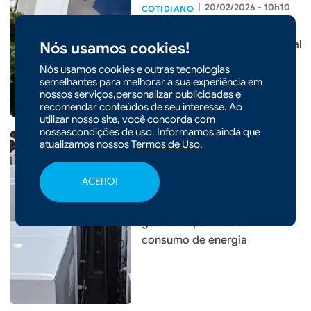
|
20/02/2026 - 10h10
COTIDIANO
Receita exonera auditor alvo
de operação da Polícia Federal
Nós usamos cookies!
Nós usamos cookies e outras tecnologias
semelhantes para melhorar a sua experiência em
nossos serviços,personalizar publicidades e
recomendar conteúdos de seu interesse. Ao
utilizar nosso site, você concorda com
nossascondições de uso. Informamos ainda que
atualizamos nossos
Termos de Uso
.
ACEITO!
|
14/01/2026 - 09h00
COTIDIANO
Inmetro orienta uso da
geladeira para reduzir
consumo de energia