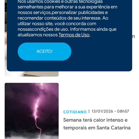
Nós usamos cookies e outras tecnologias
semelhantes para melhorar a sua experiência em
nossos serviços,personalizar publicidades e
recomendar conteúdos de seu interesse. Ao
utilizar nosso site, você concorda com
|
19/01/2026 - 10h16
COTIDIANO
nossascondições de uso. Informamos ainda que
atualizamos nossos
Termos de Uso
.
Saiba como gastar menos com
o uso do ar-condicionado
ACEITO!
|
13/01/2026 - 08h57
COTIDIANO
Semana terá calor intenso e
temporais em Santa Catarina