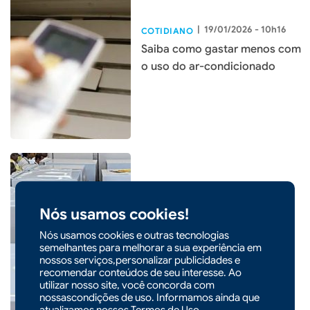
|
19/01/2026 - 10h16
COTIDIANO
Saiba como gastar menos com
o uso do ar-condicionado
|
14/01/2026 - 09h00
COTIDIANO
Nós usamos cookies!
Inmetro orienta uso da
Nós usamos cookies e outras tecnologias
geladeira para reduzir
semelhantes para melhorar a sua experiência em
nossos serviços,personalizar publicidades e
consumo de energia
recomendar conteúdos de seu interesse. Ao
utilizar nosso site, você concorda com
nossascondições de uso. Informamos ainda que
atualizamos nossos
Termos de Uso
.