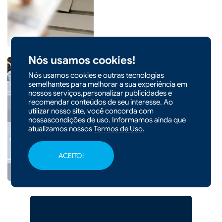
Nós usamos cookies!
Nós usamos cookies e outras tecnologias
semelhantes para melhorar a sua experiência em
nossos serviços,personalizar publicidades e
|
14/01/2026 - 09h00
COTIDIANO
recomendar conteúdos de seu interesse. Ao
Inmetro orienta uso da
utilizar nosso site, você concorda com
nossascondições de uso. Informamos ainda que
geladeira para reduzir
atualizamos nossos
Termos de Uso
.
consumo de energia
ACEITO!