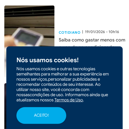
|
19/01/2026 - 10h16
COTIDIANO
Saiba como gastar menos com
o uso do ar-condicionado
Nós usamos cookies!
Nós usamos cookies e outras tecnologias
semelhantes para melhorar a sua experiência em
nossos serviços,personalizar publicidades e
recomendar conteúdos de seu interesse. Ao
utilizar nosso site, você concorda com
nossascondições de uso. Informamos ainda que
atualizamos nossos
Termos de Uso
.
|
13/01/2026 - 08h57
COTIDIANO
ACEITO!
Semana terá calor intenso e
temporais em Santa Catarina