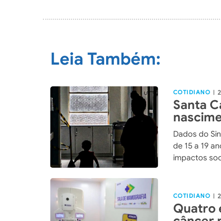
Leia Também:
COTIDIANO
2
|
Santa Ca
nascime
adolesc
Dados do Sin
de 15 a 19 an
impactos soc
COTIDIANO
2
|
Quatro 
câncer n