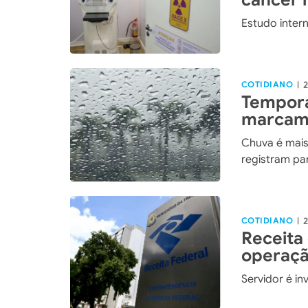
Estudo intern
COTIDIANO
2
|
Tempora
marcam 
Catarin
Chuva é mais
registram pa
COTIDIANO
2
|
Receita
operação
Servidor é i