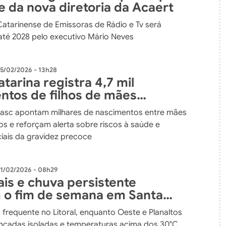
e da nova diretoria da Acaert
atarinense de Emissoras de Rádio e Tv será
é 2028 pelo executivo Mário Neves
5/02/2026 - 13h28
tarina registra 4,7 mil
ntos de filhos de mães
entes em 2025
asc apontam milhares de nascimentos entre mães
os e reforçam alerta sobre riscos à saúde e
iais da gravidez precoce
1/02/2026 - 08h29
is e chuva persistente
o fim de semana em Santa
a
 frequente no Litoral, enquanto Oeste e Planaltos
ncadas isoladas e temperaturas acima dos 30°C