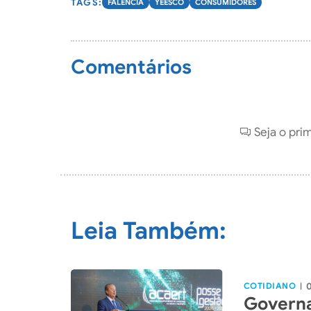
FALÊNCIA
YEESCO
CONSUMIDORES
Comentários
Seja o pri
Leia Também:
COTIDIANO
|
Governa