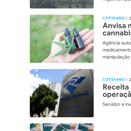
COTIDIANO
2
|
Anvisa 
cannabi
Agência auto
medicamento
manipulação
COTIDIANO
2
|
Receita
operação
Servidor é i