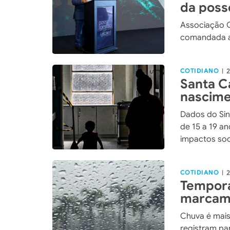
da poss
Associação C
comandada at
COTIDIANO
2
|
Santa Ca
nascime
adolesc
Dados do Sin
de 15 a 19 an
impactos soc
COTIDIANO
2
|
Tempora
marcam 
Catarin
Chuva é mais
registram pa