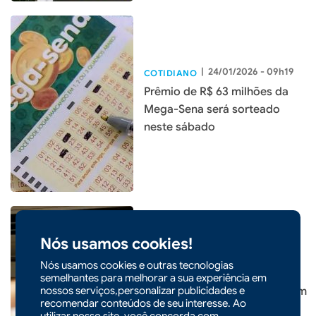
|
24/01/2026 - 09h19
COTIDIANO
Prêmio de R$ 63 milhões da
Mega-Sena será sorteado
neste sábado
Nós usamos cookies!
Nós usamos cookies e outras tecnologias
|
19/01/2026 - 10h16
COTIDIANO
semelhantes para melhorar a sua experiência em
nossos serviços,personalizar publicidades e
Saiba como gastar menos com
recomendar conteúdos de seu interesse. Ao
o uso do ar-condicionado
utilizar nosso site, você concorda com