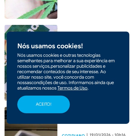
Nós usamos cookies!
|
24/01/2026 - 09h19
COTIDIANO
Nós usamos cookies e outras tecnologias
Prêmio de R$ 63 milhões da
semelhantes para melhorar a sua experiência em
Mega-Sena será sorteado
nossos serviços,personalizar publicidades e
recomendar conteúdos de seu interesse. Ao
neste sábado
utilizar nosso site, você concorda com
nossascondições de uso. Informamos ainda que
atualizamos nossos
Termos de Uso
.
ACEITO!
|
19/01/2026 - 10h16
COTIDIANO