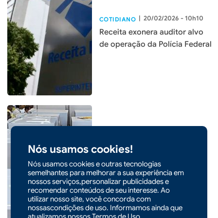
|
20/02/2026 - 10h10
COTIDIANO
Receita exonera auditor alvo
de operação da Polícia Federal
|
14/01/2026 - 09h00
COTIDIANO
Nós usamos cookies!
Inmetro orienta uso da
Nós usamos cookies e outras tecnologias
geladeira para reduzir
semelhantes para melhorar a sua experiência em
consumo de energia
nossos serviços,personalizar publicidades e
recomendar conteúdos de seu interesse. Ao
utilizar nosso site, você concorda com
nossascondições de uso. Informamos ainda que
atualizamos nossos
Termos de Uso
.