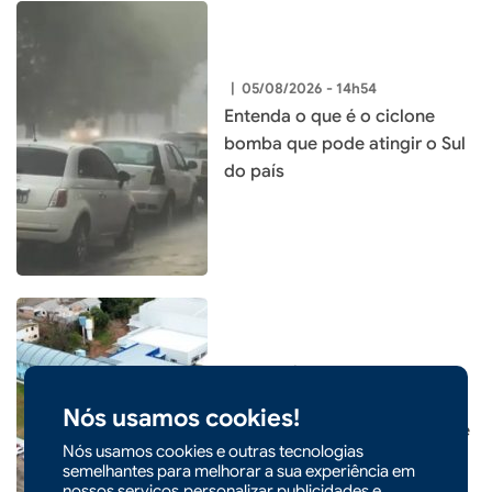
|
05/08/2026 - 14h54
Entenda o que é o ciclone
bomba que pode atingir o Sul
do país
|
05/08/2026 - 09h22
CIDADES
Prefeitura de Xaxim inaugura
Nós usamos cookies!
nova Escola Santa Terezinha e
Nós usamos cookies e outras tecnologias
entrega o maior investimento
semelhantes para melhorar a sua experiência em
em educação da história do
nossos serviços,personalizar publicidades e