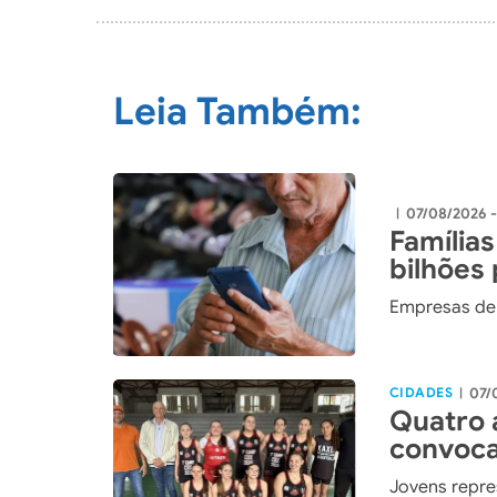
Leia Também:
07/08/2026 
|
Famílias
bilhões
Empresas de 
CIDADES
07/
|
Quatro 
convoca
Catarin
Jovens repre