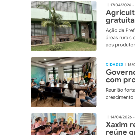
17/04/2026 -
|
Agricul
gratuit
combate
Ação da Prefe
Xaxim
áreas rurais
aos produto
CIDADES
16/
|
Governo
com prof
para pl
Reunião fort
crescimento 
14/04/2026 
|
Xaxim re
reúne g