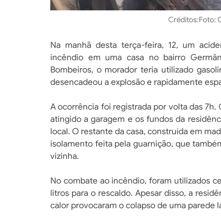
Créditos:
Foto: 
Na manhã desta terça-feira, 12, um aci
incêndio em uma casa no bairro Germâ
Bombeiros, o morador teria utilizado gasol
desencadeou a explosão e rapidamente esp
A ocorrência foi registrada por volta das 7
atingido a garagem e os fundos da residên
local. O restante da casa, construída em mad
isolamento feita pela guarnição, que tamb
vizinha.
No combate ao incêndio, foram utilizados cer
litros para o rescaldo. Apesar disso, a resi
calor provocaram o colapso de uma parede la