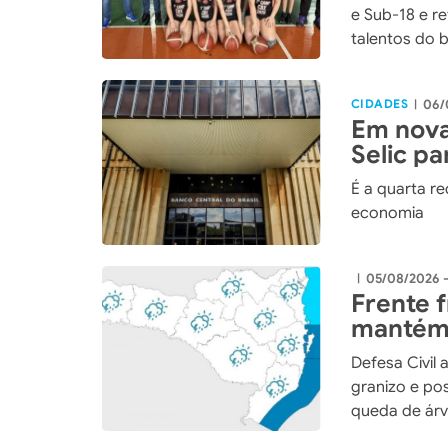
e Sub-18 e r
talentos do 
CIDADES
06/
|
Em nova
Selic p
É a quarta r
economia
05/08/2026 
|
Frente 
mantém 
Santa C
Defesa Civil 
granizo e po
queda de árv