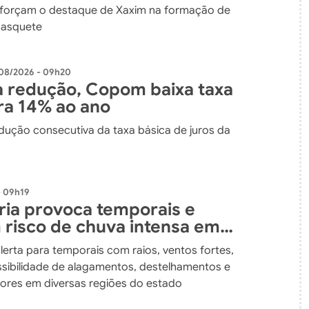
eforçam o destaque de Xaxim na formação de
basquete
08/2026 - 09h20
 redução, Copom baixa taxa
ara 14% ao ano
edução consecutiva da taxa básica de juros da
- 09h19
fria provoca temporais e
risco de chuva intensa em
atarina até o fim de semana
alerta para temporais com raios, ventos fortes,
ssibilidade de alagamentos, destelhamentos e
ores em diversas regiões do estado