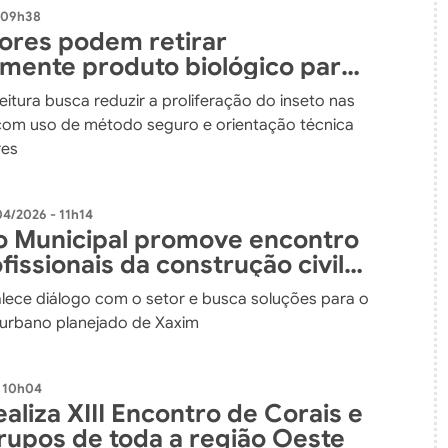
 09h38
tores podem retirar
amente produto biológico para
 ao mosquito borrachudo em
itura busca reduzir a proliferação do inseto nas
 com uso de método seguro e orientação técnica
res
04/2026 - 11h14
 Municipal promove encontro
issionais da construção civil
anejar melhorias
alece diálogo com o setor e busca soluções para o
urbano planejado de Xaxim
- 10h04
aliza XIII Encontro de Corais e
rupos de toda a região Oeste