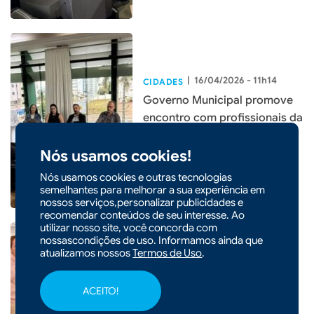
|
16/04/2026 - 11h14
CIDADES
Governo Municipal promove
encontro com profissionais da
construção civil para planejar
melhorias
Nós usamos cookies!
Nós usamos cookies e outras tecnologias
semelhantes para melhorar a sua experiência em
nossos serviços,personalizar publicidades e
recomendar conteúdos de seu interesse. Ao
utilizar nosso site, você concorda com
nossascondições de uso. Informamos ainda que
atualizamos nossos
Termos de Uso
.
|
11/04/2026 - 09h15
Prefeitura de Xaxim promove
ACEITO!
curso gratuito de elétrica e