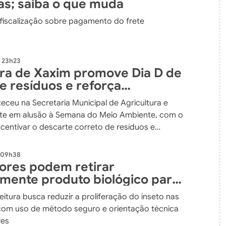
as; saiba o que muda
 fiscalização sobre pagamento do frete
 23h23
ura de Xaxim promove Dia D de
e resíduos e reforça
isso com o meio ambiente
eceu na Secretaria Municipal de Agricultura e
te em alusão à Semana do Meio Ambiente, com o
ncentivar o descarte correto de resíduos e
r a população sobre a importância da preservação
 09h38
tores podem retirar
amente produto biológico para
 ao mosquito borrachudo em
itura busca reduzir a proliferação do inseto nas
 com uso de método seguro e orientação técnica
res