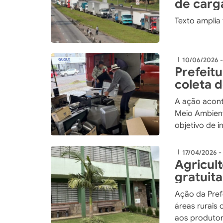
de carg
Texto amplia
10/06/2026 -
|
Prefeit
coleta d
comprom
A ação acont
Meio Ambien
objetivo de i
conscientiza
ambiental
17/04/2026 -
|
Agricul
gratuit
combate
Ação da Prefe
Xaxim
áreas rurais
aos produto