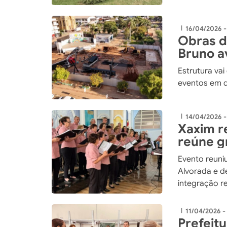
16/04/2026 -
|
Obras d
Bruno 
Estrutura vai
eventos em q
14/04/2026 
|
Xaxim re
reúne g
Evento reuni
Alvorada e d
integração r
11/04/2026 -
|
Prefeit