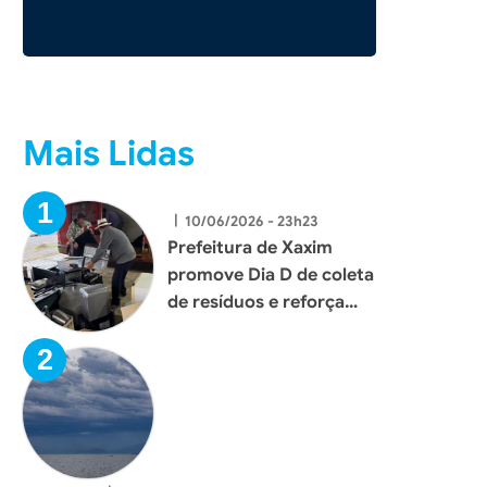
Mais Lidas
Foto: Ascom
Fot
|
10/06/2026 - 23h23
Prefeitura de Xaxim
promove Dia D de coleta
de resíduos e reforça
compromisso com o
meio ambiente