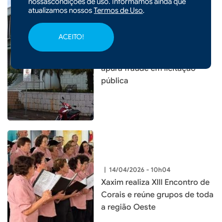
nossascondições de uso. Informamos ainda que
atualizamos nossos
Termos de Uso
.
|
15/04/2026 - 09h05
CIDADES
ACEITO!
Xaxim: GAECO deflagra a
Operação Fraus Petrae que
apura fraude em licitação
pública
|
14/04/2026 - 10h04
Xaxim realiza XIII Encontro de
Corais e reúne grupos de toda
a região Oeste