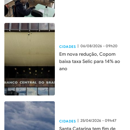
|
06/08/2026 - 09h20
CIDADES
Em nova redução, Copom
baixa taxa Selic para 14% ao
ano
|
25/04/2026 - 09h47
CIDADES
Santa Catarina tem fim de