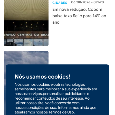
|
06/08/2026 - 09h20
CIDADES
Em nova redução, Copom
baixa taxa Selic para 14% ao
ano
|
25/04/2026 - 09h47
CIDADES
Santa Catarina tem fim de
Nós usamos cookies!
semana de chuva com
Nós usamos cookies e outras tecnologias
passagem de duas frentes
semelhantes para melhorar a sua experiência em
nossos serviços,personalizar publicidades e
frias
recomendar conteúdos de seu interesse. Ao
utilizar nosso site, você concorda com
nossascondições de uso. Informamos ainda que
atualizamos nossos
Termos de Uso
.