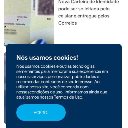
Nova Carteira de Identidade
pode ser solicitada pelo
celular e entregue pelos
Correios
Nós usamos cookies!
Nós usamos cookies e outras tecnologias
semelhantes para melhorar a sua experiência em
|
25/04/2026 - 09h47
CIDADES
nossos serviços,personalizar publicidades e
Santa Catarina tem fim de
recomendar conteúdos de seu interesse. Ao
semana de chuva com
utilizar nosso site, você concorda com
nossascondições de uso. Informamos ainda que
passagem de duas frentes
atualizamos nossos
Termos de Uso
.
frias
ACEITO!