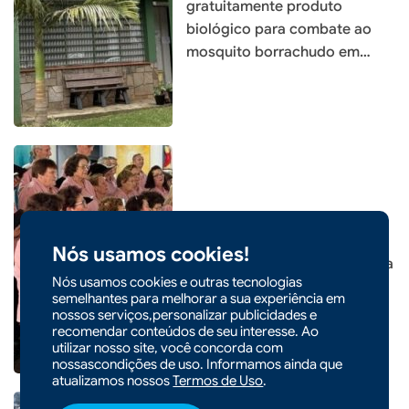
gratuitamente produto
biológico para combate ao
mosquito borrachudo em
Xaxim
|
14/04/2026 - 10h04
Xaxim realiza XIII Encontro de
Nós usamos cookies!
Corais e reúne grupos de toda
Nós usamos cookies e outras tecnologias
a região Oeste
semelhantes para melhorar a sua experiência em
nossos serviços,personalizar publicidades e
recomendar conteúdos de seu interesse. Ao
utilizar nosso site, você concorda com
nossascondições de uso. Informamos ainda que
atualizamos nossos
Termos de Uso
.