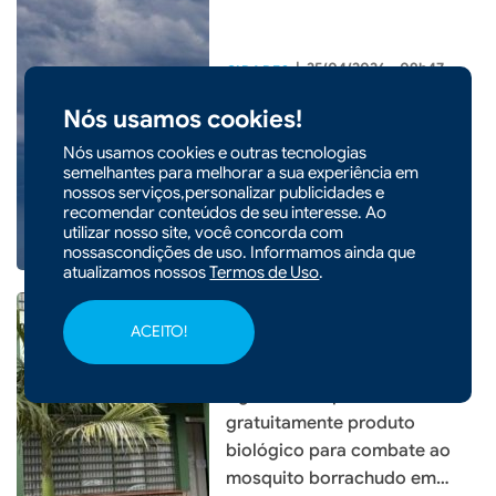
|
25/04/2026 - 09h47
CIDADES
Santa Catarina tem fim de
Nós usamos cookies!
semana de chuva com
Nós usamos cookies e outras tecnologias
passagem de duas frentes
semelhantes para melhorar a sua experiência em
frias
nossos serviços,personalizar publicidades e
recomendar conteúdos de seu interesse. Ao
utilizar nosso site, você concorda com
nossascondições de uso. Informamos ainda que
atualizamos nossos
Termos de Uso
.
ACEITO!
|
17/04/2026 - 09h38
Agricultores podem retirar
gratuitamente produto
biológico para combate ao
mosquito borrachudo em