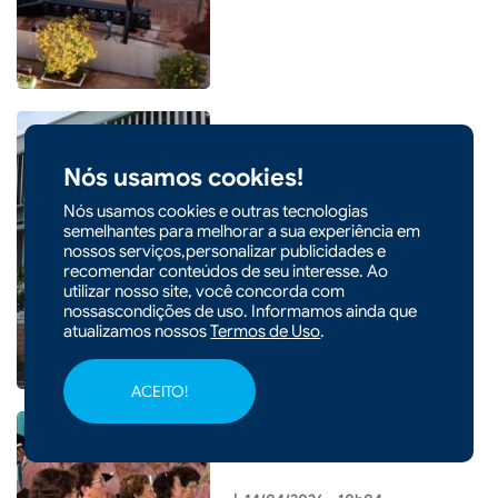
Nós usamos cookies!
|
15/04/2026 - 09h05
CIDADES
Nós usamos cookies e outras tecnologias
Xaxim: GAECO deflagra a
semelhantes para melhorar a sua experiência em
Operação Fraus Petrae que
nossos serviços,personalizar publicidades e
recomendar conteúdos de seu interesse. Ao
apura fraude em licitação
utilizar nosso site, você concorda com
pública
nossascondições de uso. Informamos ainda que
atualizamos nossos
Termos de Uso
.
ACEITO!