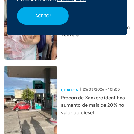
|
26/03/2026 - 09h18
Hospital Regional São Paulo
ACEITO!
realiza curso de preparação
para gestantes e familiares em
Xanxerê
|
25/03/2026 - 10h05
CIDADES
Procon de Xanxerê identifica
aumento de mais de 20% no
valor do diesel