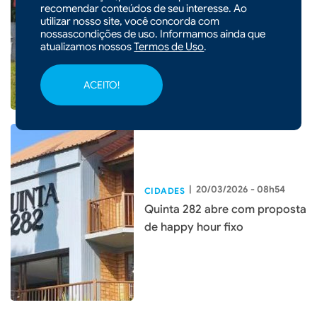
Educação de Xanxerê abre
recomendar conteúdos de seu interesse. Ao
utilizar nosso site, você concorda com
processo seletivo para
nossascondições de uso. Informamos ainda que
professores
atualizamos nossos
Termos de Uso
.
ACEITO!
|
20/03/2026 - 08h54
CIDADES
Quinta 282 abre com proposta
de happy hour fixo