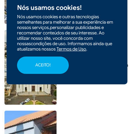
em educação da história do
Nós usamos cookies!
município
Nós usamos cookies e outras tecnologias
semelhantes para melhorar a sua experiência em
nossos serviços,personalizar publicidades e
recomendar conteúdos de seu interesse. Ao
utilizar nosso site, você concorda com
nossascondições de uso. Informamos ainda que
atualizamos nossos
Termos de Uso
.
|
28/03/2026 - 10h13
Prefeito de Xanxerê apresenta
ACEITO!
projetos em congresso