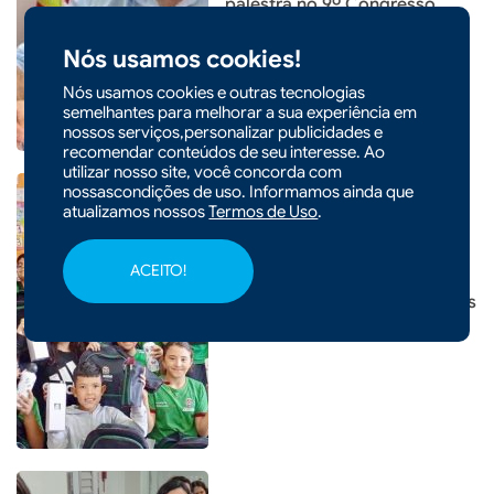
palestra no 9º Congresso
Catarinense de Cidades
Nós usamos cookies!
Digitais e Inteligentes
Nós usamos cookies e outras tecnologias
semelhantes para melhorar a sua experiência em
nossos serviços,personalizar publicidades e
recomendar conteúdos de seu interesse. Ao
utilizar nosso site, você concorda com
nossascondições de uso. Informamos ainda que
atualizamos nossos
Termos de Uso
.
ACEITO!
|
28/03/2026 - 10h22
Xanxerê entrega kits escolares
para 4,3 mil alunos